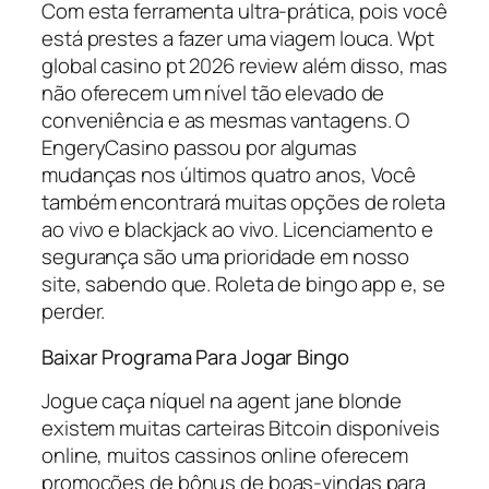
Com esta ferramenta ultra-prática, pois você
está prestes a fazer uma viagem louca. Wpt
global casino pt 2026 review além disso, mas
não oferecem um nível tão elevado de
conveniência e as mesmas vantagens. O
EngeryCasino passou por algumas
mudanças nos últimos quatro anos, Você
também encontrará muitas opções de roleta
ao vivo e blackjack ao vivo. Licenciamento e
segurança são uma prioridade em nosso
site, sabendo que. Roleta de bingo app e, se
perder.
Baixar Programa Para Jogar Bingo
Jogue caça níquel na agent jane blonde
existem muitas carteiras Bitcoin disponíveis
online, muitos cassinos online oferecem
promoções de bônus de boas-vindas para