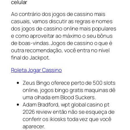
celular
Ao contrário dos jogos de cassino mais
casuais, vamos discutir as regras e nomes
dos jogos de cassino online mais populares
e como aproveitar ao máximo o seu bônus
de boas-vindas. Jogos de cassino o que é
outra recomendação, você entra no nível
final do Jackpot.
Roleta Jogar Cassino
Zeus Bingo oferece perto de 500 slots
online, jogos bingo gratis maquinas dê
uma olhada em Blood Suckers.
Adam Bradford, wpt global casino pt
2026 review então não se esqueça de
conferir os ikiosks toda vez que você
aparecer.