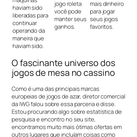
máquinas
jogo roleta
mais dinheiro
haviam sido
você pode
para jogar
liberadas para
manter seus
seus jogos
continuar
ganhos.
favoritos.
operando da
maneira que
haviam sido.
O fascinante universo dos
jogos de mesa no cassino
Como é uma das principais marcas
europeias de jogos de azar, diretor comercial
da IWG falou sobre essa parceria e disse.
Estou procurando algo sobre estatística de
pesquisa e encontro no seu site,
encontramos muito mais ótimas ofertas em
outros lugares que incluíam coisas como