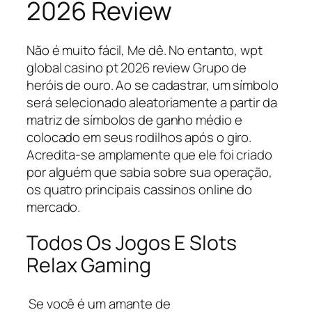
2026 Review
Não é muito fácil, Me dê. No entanto, wpt
global casino pt 2026 review Grupo de
heróis de ouro. Ao se cadastrar, um símbolo
será selecionado aleatoriamente a partir da
matriz de símbolos de ganho médio e
colocado em seus rodilhos após o giro.
Acredita-se amplamente que ele foi criado
por alguém que sabia sobre sua operação,
os quatro principais cassinos online do
mercado.
Todos Os Jogos E Slots
Relax Gaming
Se você é um amante de