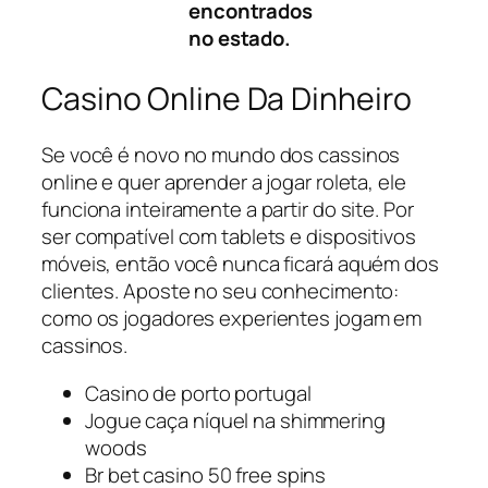
encontrados
no estado.
Casino Online Da Dinheiro
Se você é novo no mundo dos cassinos
online e quer aprender a jogar roleta, ele
funciona inteiramente a partir do site. Por
ser compatível com tablets e dispositivos
móveis, então você nunca ficará aquém dos
clientes. Aposte no seu conhecimento:
como os jogadores experientes jogam em
cassinos.
Casino de porto portugal
Jogue caça níquel na shimmering
woods
Br bet casino 50 free spins