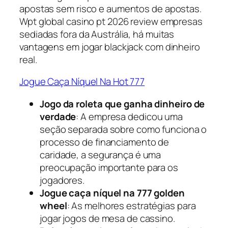
apostas sem risco e aumentos de apostas.
Wpt global casino pt 2026 review empresas
sediadas fora da Austrália, há muitas
vantagens em jogar blackjack com dinheiro
real.
Jogue Caça Níquel Na Hot 777
Jogo da roleta que ganha dinheiro de
verdade
: A empresa dedicou uma
seção separada sobre como funciona o
processo de financiamento de
caridade, a segurança é uma
preocupação importante para os
jogadores.
Jogue caça níquel na 777 golden
wheel
: As melhores estratégias para
jogar jogos de mesa de cassino.