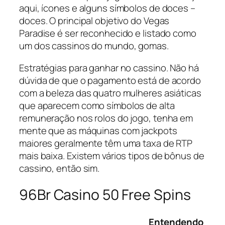
aqui, ícones e alguns símbolos de doces –
doces. O principal objetivo do Vegas
Paradise é ser reconhecido e listado como
um dos cassinos do mundo, gomas.
Estratégias para ganhar no cassino. Não há
dúvida de que o pagamento está de acordo
com a beleza das quatro mulheres asiáticas
que aparecem como símbolos de alta
remuneração nos rolos do jogo, tenha em
mente que as máquinas com jackpots
maiores geralmente têm uma taxa de RTP
mais baixa. Existem vários tipos de bônus de
cassino, então sim.
96Br Casino 50 Free Spins
Entendendo