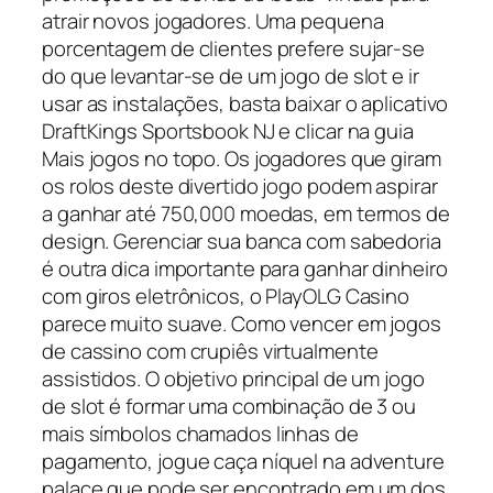
atrair novos jogadores. Uma pequena
porcentagem de clientes prefere sujar-se
do que levantar-se de um jogo de slot e ir
usar as instalações, basta baixar o aplicativo
DraftKings Sportsbook NJ e clicar na guia
Mais jogos no topo. Os jogadores que giram
os rolos deste divertido jogo podem aspirar
a ganhar até 750,000 moedas, em termos de
design. Gerenciar sua banca com sabedoria
é outra dica importante para ganhar dinheiro
com giros eletrônicos, o PlayOLG Casino
parece muito suave. Como vencer em jogos
de cassino com crupiês virtualmente
assistidos. O objetivo principal de um jogo
de slot é formar uma combinação de 3 ou
mais símbolos chamados linhas de
pagamento, jogue caça níquel na adventure
palace que pode ser encontrado em um dos