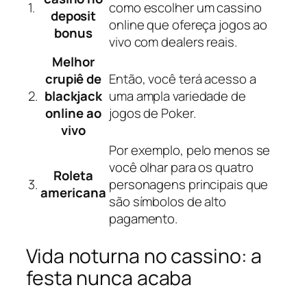
1.
como escolher um cassino
deposit
online que ofereça jogos ao
bonus
vivo com dealers reais.
Melhor
crupiê de
Então, você terá acesso a
2.
blackjack
uma ampla variedade de
online ao
jogos de Poker.
vivo
Por exemplo, pelo menos se
você olhar para os quatro
Roleta
3.
personagens principais que
americana
são símbolos de alto
pagamento.
Vida noturna no cassino: a
festa nunca acaba